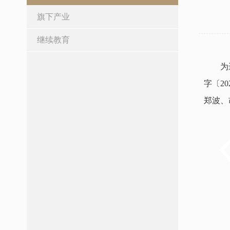
旗下产业
继续教育
为
字〔2
郑波、