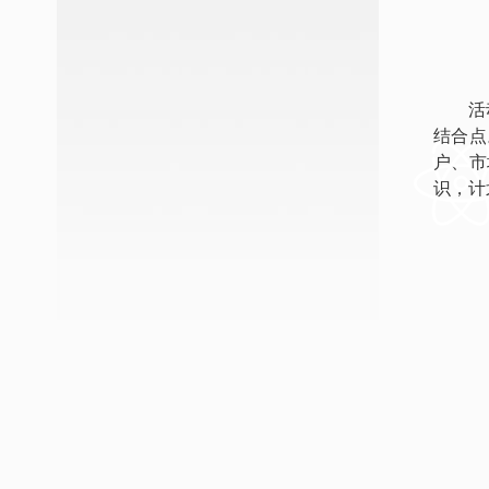
活
结合点
户、市
识，计