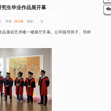
士研究生毕业作品展开幕
口
作者：
国力赫
阅读：
次
究生毕业作品展在艺术楼一楼展厅开幕。公司领导班子、导师