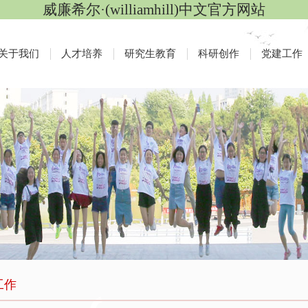
威廉希尔·(williamhill)中文官方网站
关于我们
人才培养
研究生教育
科研创作
党建工作
工作