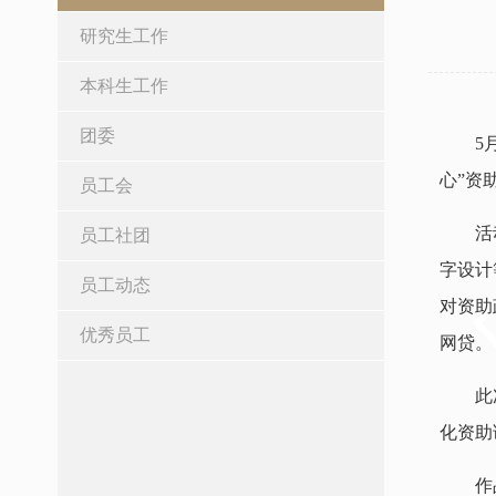
研究生工作
本科生工作
团委
5
心”资
员工会
活
员工社团
字设计
员工动态
对资助
优秀员工
网贷。
此
化资助
作