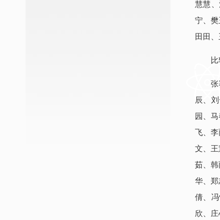
慧慧、
宁、樊
田田、
比
张
辰、刘
园、马
飞、李
文、王
茹、韩
华、郑
倩、冯
欣、庄