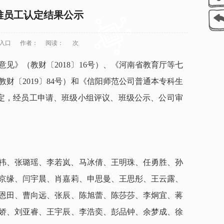
困难员工认定结果公示
网入口
作者：
阅读：
次
见》（教财〔2018〕16号）、《河南省教育厅等七
财〔2019〕84号）和《信阳师范公司普通本专科生
关规定，经员工申请、班级小组评议、班级公示、公司审
祎、张璐瑶、李若岚、马冰倩、王明珠、任勇胜、孙
京缘、闫宇晨、肖嘉莉、申思曼、王思彤、王云露、
恩田、曹向远、张辰、陈旭蕾、陈莎莎、李炯宜、蒋
娇、刘亚睿、王宇辰、李浩奕、彭品钟、余梦成、徐