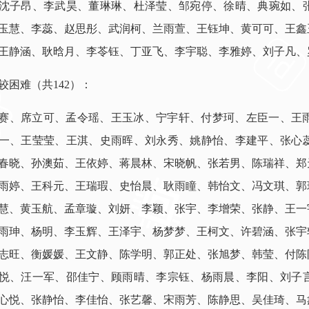
沈子昂、李武昊、董琳琳、杜泽莹、邹宛停、徐晴、典琬如、
玉慧、李蕊、赵思彤、武润柯、兰雨萱、王钰坤、黄可可、王鑫
王静涵、耿晗月、李苓钰、丁亚飞、李宇聪、李雅婷、刘子凡、
较困难（共142）：
赛、席立可、孟令瑶、王玉冰、宁宇轩、付梦珂、左臣一、王
一、王莹莹、王淇、史雨晖、刘永秀、姚静怡、李建平、张心
春晓、孙澳茹、王依婷、蒋晨林、宋晓帆、张若男、陈瑞祥、郑
雨婷、王科元、王瑞瑕、史怡晨、耿雨瞳、韩怡文、冯文琪、郭
慧、黄玉航、孟章璇、刘妍、李颖、张宇、李增荣、张静、王一
雨珅、杨明、李玉辉、王泽宇、杨梦梦、王柯文、许碧涵、张宇
志旺、衡媛媛、王文静、陈学明、郭正处、张旭梦、韩莹、付陈
悦、汪一军、邵佳宁、顾雨晴、李宗钰、杨雨晨、李阳、刘子
心悦、张静怡、李佳怡、张艺馨、宋雨芳、陈静思、吴佳琦、马