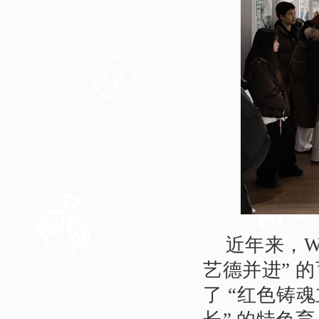
近年来，W
艺德并进” 
了 “红色铸