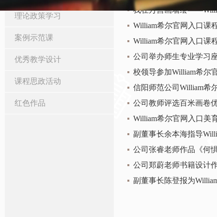
我在万营画墙绘——​Wi
理论政策学习
William希尔官网入
案例示范课
William希尔官网入
公司举办师生专业学习
优秀教学设计
校领导参加William
课程思政活动
信阳师范公司Willia
红色作品
公司教师评选百米画卷
William希尔官网入
副董事长余本海指导Wil
公司张睿老师作品《何
副董事长陈登报为Will