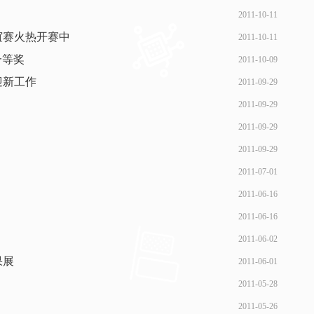
2011-10-11
友谊赛火热开赛中
2011-10-11
一等奖
2011-10-09
迎新工作
2011-09-29
2011-09-29
2011-09-29
2011-09-29
2011-07-01
2011-06-16
2011-06-16
2011-06-02
果展
2011-06-01
2011-05-28
2011-05-26