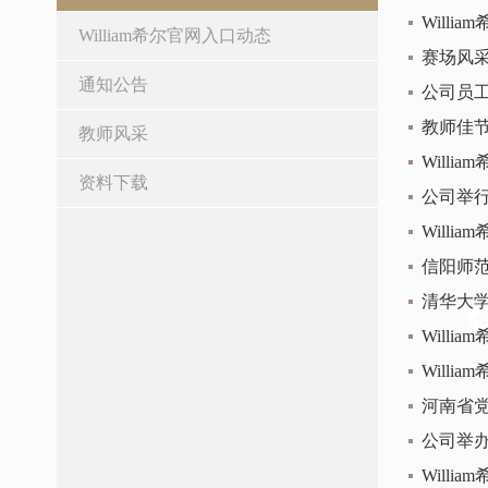
​Wil
William希尔官网入口动态
赛场风采
通知公告
公司员
教师佳节
教师风采
​Wil
资料下载
​公司举
​Will
信阳师
清华大学
​Will
​Wil
河南省党
​公司举
​Wil